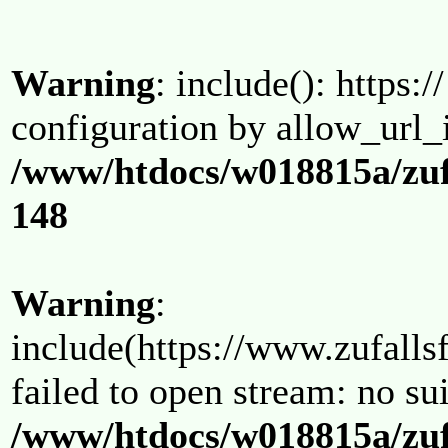
Warning
: include(): https:/
configuration by allow_url_
/www/htdocs/w018815a/zuf
148
Warning
:
include(https://www.zufallsf
failed to open stream: no su
/www/htdocs/w018815a/zuf