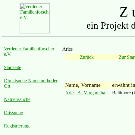
Z u
ein Projekt 
.
Verdener Familienforscher
Arles
e.V.
Zurück
Zur Start
Startseite
Direktsuche Name und/oder
Name, Vorname
erwähnt i
Ort
Arles, A. Margaretha
Baltimore 
Namenssuche
Ortssuche
Registrierung