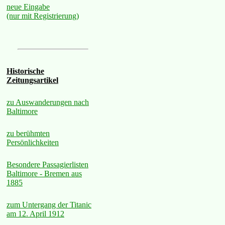
neue Eingabe
(nur mit Registrierung)
Historische
Zeitungsartikel
zu Auswanderungen nach
Baltimore
zu berühmten
Persönlichkeiten
Besondere Passagierlisten
Baltimore - Bremen aus
1885
zum Untergang der Titanic
am 12. April 1912