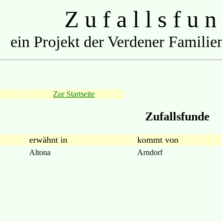
Z u f a l l s f u n
ein Projekt der Verdener Familien
Zur Startseite
Zufallsfunde
erwähnt in
kommt von
Altona
Arndorf