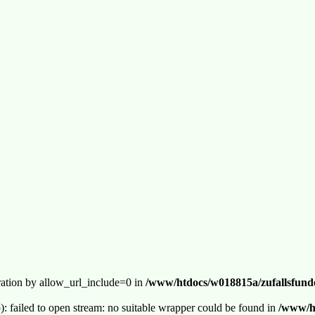
guration by allow_url_include=0 in
/www/htdocs/w018815a/zufallsfunde
p): failed to open stream: no suitable wrapper could be found in
/www/ht