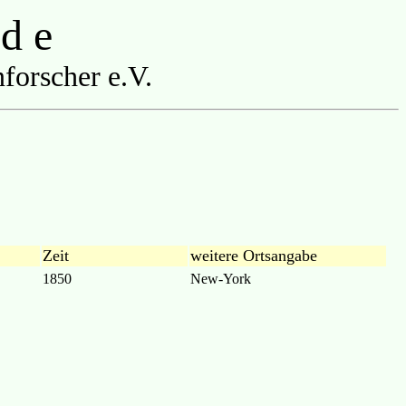
 d e
forscher e.V.
Zeit
weitere Ortsangabe
1850
New-York