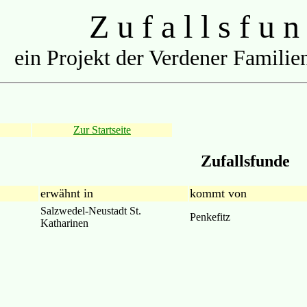
Z u f a l l s f u n
ein Projekt der Verdener Familien
Zur Startseite
Zufallsfunde
erwähnt in
kommt von
Salzwedel-Neustadt St.
Penkefitz
Katharinen