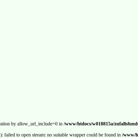
guration by allow_url_include=0 in
/www/htdocs/w018815a/zufallsfunde
p): failed to open stream: no suitable wrapper could be found in
/www/ht