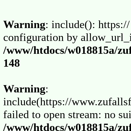
Warning
: include(): https:/
configuration by allow_url_
/www/htdocs/w018815a/zuf
148
Warning
:
include(https://www.zufallsf
failed to open stream: no su
/www/htdocs/w018815a/zuf