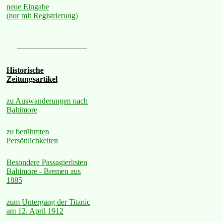
neue Eingabe
(nur mit Registrierung)
Historische
Zeitungsartikel
zu Auswanderungen nach
Baltimore
zu berühmten
Persönlichkeiten
Besondere Passagierlisten
Baltimore - Bremen aus
1885
zum Untergang der Titanic
am 12. April 1912