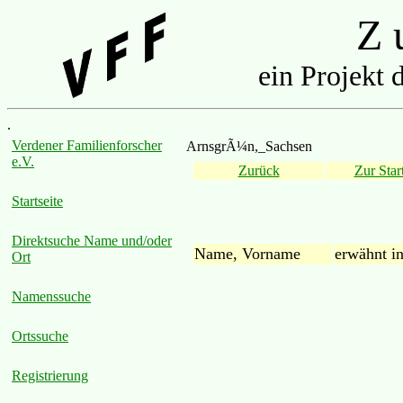
Z u
ein Projekt 
.
Verdener Familienforscher
ArnsgrÃ¼n,_Sachsen
e.V.
Zurück
Zur Start
Startseite
Direktsuche Name und/oder
Name, Vorname
erwähnt i
Ort
Namenssuche
Ortssuche
Registrierung