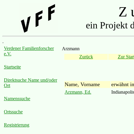
Z u
ein Projekt 
.
Verdener Familienforscher
Arzmann
e.V.
Zurück
Zur Start
Startseite
Direktsuche Name und/oder
Name, Vorname
erwähnt i
Ort
Arzmann, Ed.
Indianapoli
Namenssuche
Ortssuche
Registrierung