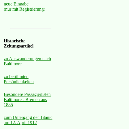
neue Eingabe
(nur mit Registrierung)
Historische
Zeitungsartikel
zu Auswanderungen nach
Baltimore
zu berühmten
Persönlichkeiten
Besondere Passagierlisten
Baltimore - Bremen aus
1885
zum Untergang der Titanic
am 12. April 1912