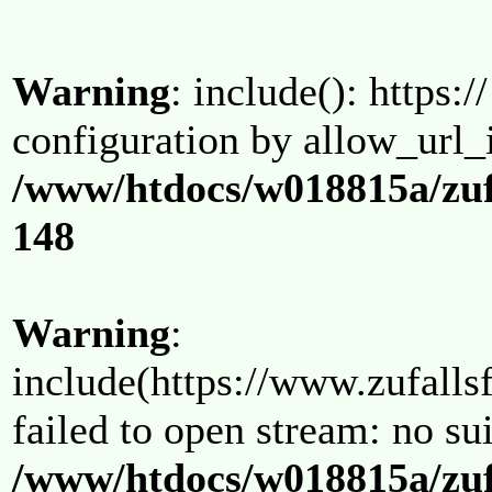
Warning
: include(): https:/
configuration by allow_url_
/www/htdocs/w018815a/zuf
148
Warning
:
include(https://www.zufallsf
failed to open stream: no su
/www/htdocs/w018815a/zuf