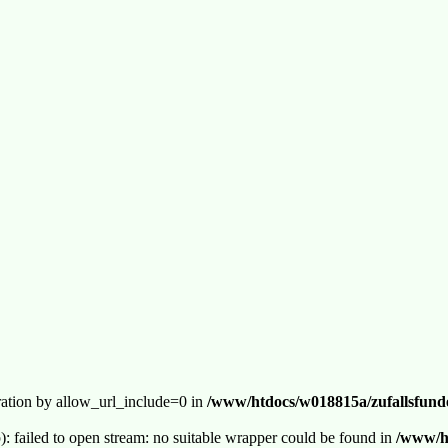
guration by allow_url_include=0 in
/www/htdocs/w018815a/zufallsfunde
p): failed to open stream: no suitable wrapper could be found in
/www/ht