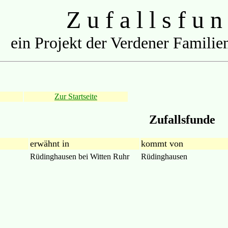
Z u f a l l s f u n
ein Projekt der Verdener Familien
Zur Startseite
Zufallsfunde
erwähnt in
kommt von
Rüdinghausen bei Witten Ruhr
Rüdinghausen