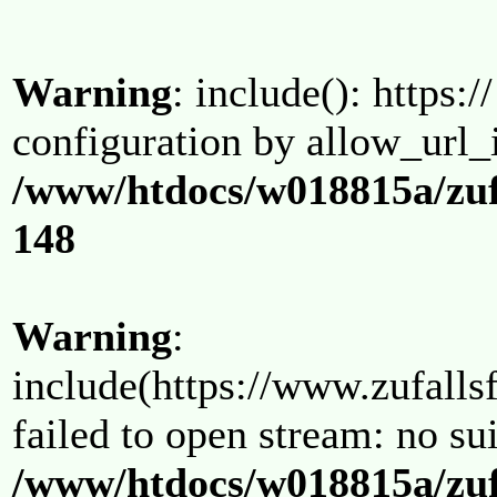
Warning
: include(): https:/
configuration by allow_url_
/www/htdocs/w018815a/zuf
148
Warning
:
include(https://www.zufallsf
failed to open stream: no su
/www/htdocs/w018815a/zuf