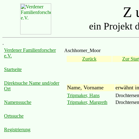
Z u
ein Projekt 
.
Verdener Familienforscher
Aschhorner_Moor
e.V.
Zurück
Zur Start
Startseite
Direktsuche Name und/oder
Name, Vorname
erwähnt i
Ort
Tripmaker, Hans
Drochterse
Tripmaker, Margreth
Drochterse
Namenssuche
Ortssuche
Registrierung