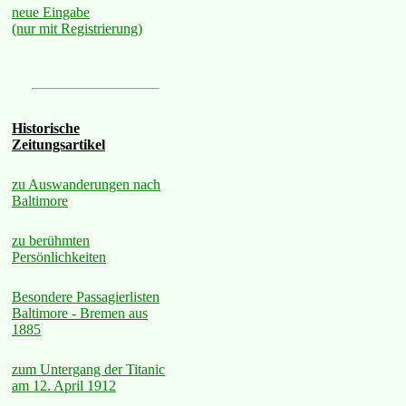
neue Eingabe
(nur mit Registrierung)
Historische
Zeitungsartikel
zu Auswanderungen nach
Baltimore
zu berühmten
Persönlichkeiten
Besondere Passagierlisten
Baltimore - Bremen aus
1885
zum Untergang der Titanic
am 12. April 1912