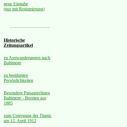
neue Eingabe
(nur mit Registrierung)
Historische
Zeitungsartikel
zu Auswanderungen nach
Baltimore
zu berühmten
Persönlichkeiten
Besondere Passagierlisten
Baltimore - Bremen aus
1885
zum Untergang der Titanic
am 12. April 1912