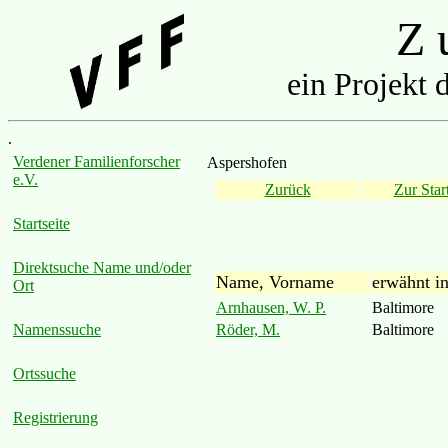
Z u
ein Projekt 
.
Verdener Familienforscher
Aspershofen
e.V.
Zurück
Zur Start
Startseite
Direktsuche Name und/oder
Name, Vorname
erwähnt i
Ort
Arnhausen, W. P.
Baltimore
Röder, M.
Baltimore
Namenssuche
Ortssuche
Registrierung