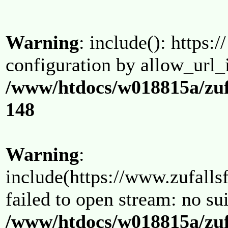
Warning
: include(): https:/
configuration by allow_url_
/www/htdocs/w018815a/zuf
148
Warning
:
include(https://www.zufallsf
failed to open stream: no su
/www/htdocs/w018815a/zuf