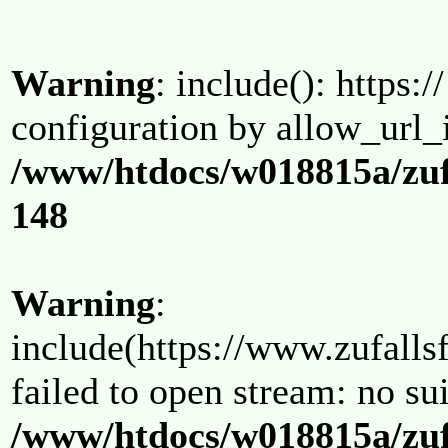
Warning
: include(): https:/
configuration by allow_url_
/www/htdocs/w018815a/zuf
148
Warning
:
include(https://www.zufallsf
failed to open stream: no su
/www/htdocs/w018815a/zuf