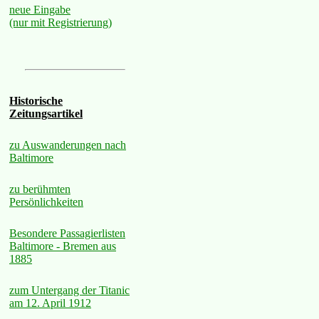
neue Eingabe
(nur mit Registrierung)
Historische
Zeitungsartikel
zu Auswanderungen nach
Baltimore
zu berühmten
Persönlichkeiten
Besondere Passagierlisten
Baltimore - Bremen aus
1885
zum Untergang der Titanic
am 12. April 1912