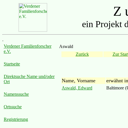
Z u
ein Projekt 
.
Verdener Familienforscher
Aswald
e.V.
Zurück
Zur Start
Startseite
Direktsuche Name und/oder
Name, Vorname
erwähnt i
Ort
Aswald, Edward
Baltimore 
Namenssuche
Ortssuche
Registrierung