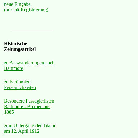
neue Eingabe
(nur mit Registrierung)
Historische
Zeitungsartikel
zu Auswanderungen nach
Baltimore
zu berühmten
Persönlichkeiten
Besondere Passagierlisten
Baltimore - Bremen aus
1885
zum Untergang der Titanic
am 12. April 1912