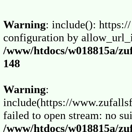
Warning
: include(): https:/
configuration by allow_url_
/www/htdocs/w018815a/zuf
148
Warning
:
include(https://www.zufallsf
failed to open stream: no su
/www/htdocs/w018815a/zuf