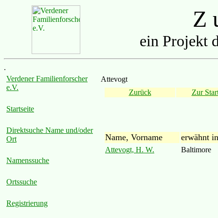
Z u
ein Projekt 
.
Verdener Familienforscher
Attevogt
e.V.
Zurück
Zur Start
Startseite
Direktsuche Name und/oder
Name, Vorname
erwähnt i
Ort
Attevogt, H. W.
Baltimore
Namenssuche
Ortssuche
Registrierung