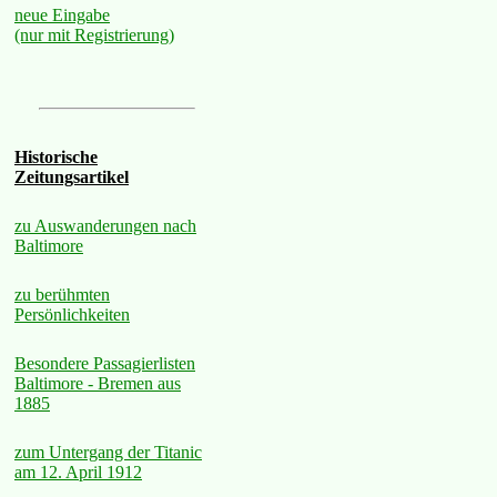
neue Eingabe
(nur mit Registrierung)
Historische
Zeitungsartikel
zu Auswanderungen nach
Baltimore
zu berühmten
Persönlichkeiten
Besondere Passagierlisten
Baltimore - Bremen aus
1885
zum Untergang der Titanic
am 12. April 1912