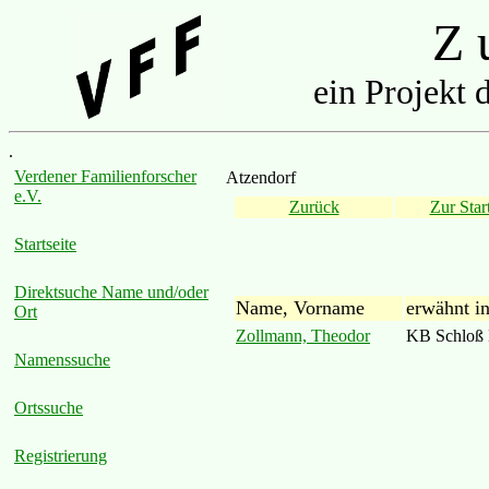
Z u
ein Projekt 
.
Verdener Familienforscher
Atzendorf
e.V.
Zurück
Zur Start
Startseite
Direktsuche Name und/oder
Name, Vorname
erwähnt i
Ort
Zollmann, Theodor
KB Schloß 
Namenssuche
Ortssuche
Registrierung