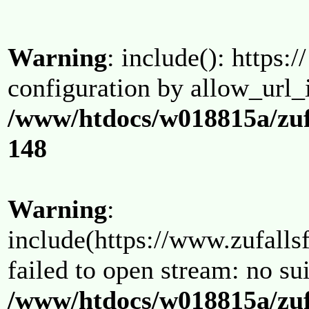
Warning
: include(): https:/
configuration by allow_url_
/www/htdocs/w018815a/zuf
148
Warning
:
include(https://www.zufallsf
failed to open stream: no su
/www/htdocs/w018815a/zuf