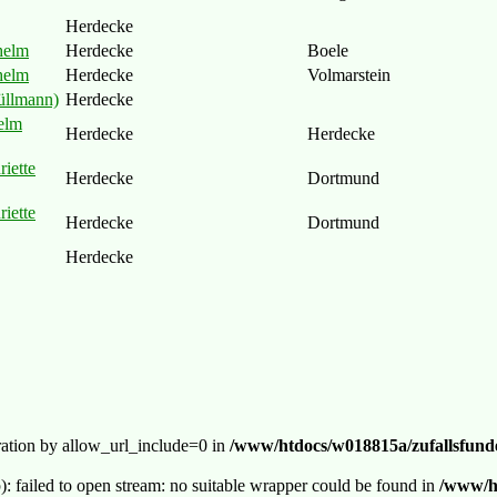
Herdecke
helm
Herdecke
Boele
helm
Herdecke
Volmarstein
Düllmann)
Herdecke
elm
Herdecke
Herdecke
iette
Herdecke
Dortmund
iette
Herdecke
Dortmund
Herdecke
guration by allow_url_include=0 in
/www/htdocs/w018815a/zufallsfunde
p): failed to open stream: no suitable wrapper could be found in
/www/ht