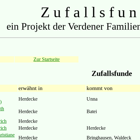
Z u f a l l s f u n
ein Projekt der Verdener Familien
Zur Startseite
Zufallsfunde
erwähnt in
kommt von
Herdecke
Unna
)
th
Herdecke
Batei
rich
Herdecke
rich
Herdecke
Herdecke
ristiane
Herdecke
Bringhausen, Waldeck