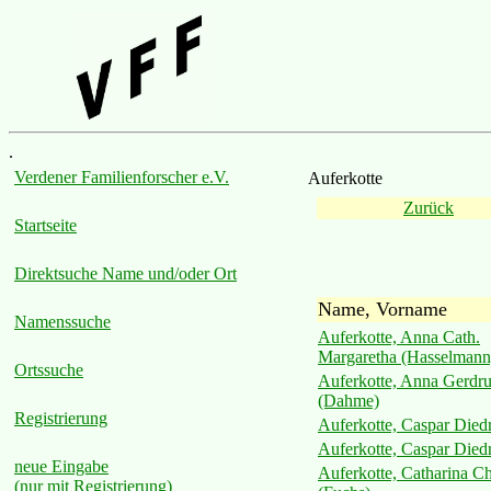
.
Verdener Familienforscher e.V.
Auferkotte
Zurück
Startseite
Direktsuche Name und/oder Ort
Name, Vorname
Namenssuche
Auferkotte, Anna Cath.
Margaretha (Hasselmann
Ortssuche
Auferkotte, Anna Gerdru
(Dahme)
Registrierung
Auferkotte, Caspar Died
Auferkotte, Caspar Died
neue Eingabe
Auferkotte, Catharina Ch
(nur mit Registrierung)