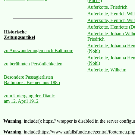
(Fuchs)
Auferkotte, Friedrich
Auferkotte, Henrich Wil
Auferkotte, Henrich Wil
Auferkotte, Henriette (
Historische
Auferkotte, Johann Wilh
Zeitungsartikel
Friedrich
Auferkotte, Johanna Henr
zu Auswanderungen nach Baltimore
(Nohl)
Auferkotte, Johanna Henr
(Nohl)
zu berühmten Persönlichkeiten
Auferkotte, Wilhelm
Besondere Passagierlisten
Baltimore - Bremen aus 1885
zum Untergang der Titanic
am 12. April 1912
Warning
: include(): https:// wrapper is disabled in the server confi
Warning
: include(https://www.zufallsfunde.net/zentral/footerneu.ph