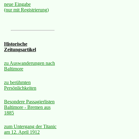
neue Eingabe
(nur mit Registrierung)
Historische
Zeitungsartikel
zu Auswanderungen nach
Baltimore
zu berühmten
Persönlichkeiten
Besondere Passagierlisten
Baltimore - Bremen aus
1885
zum Untergang der Titanic
am 12. April 1912