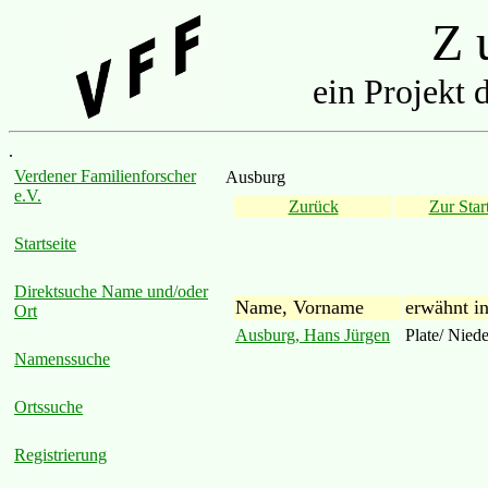
Z u
ein Projekt 
.
Verdener Familienforscher
Ausburg
e.V.
Zurück
Zur Start
Startseite
Direktsuche Name und/oder
Name, Vorname
erwähnt i
Ort
Ausburg, Hans Jürgen
Plate/ Nied
Namenssuche
Ortssuche
Registrierung