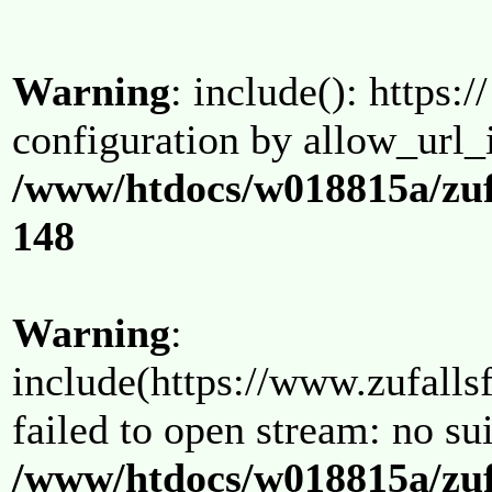
Warning
: include(): https:/
configuration by allow_url_
/www/htdocs/w018815a/zuf
148
Warning
:
include(https://www.zufallsf
failed to open stream: no su
/www/htdocs/w018815a/zuf