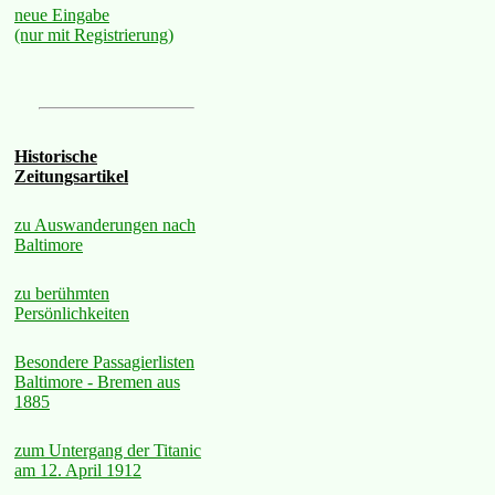
neue Eingabe
(nur mit Registrierung)
Historische
Zeitungsartikel
zu Auswanderungen nach
Baltimore
zu berühmten
Persönlichkeiten
Besondere Passagierlisten
Baltimore - Bremen aus
1885
zum Untergang der Titanic
am 12. April 1912