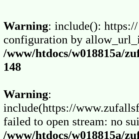
Warning
: include(): https:/
configuration by allow_url_
/www/htdocs/w018815a/zuf
148
Warning
:
include(https://www.zufallsf
failed to open stream: no su
/www/htdocs/w018815a/zuf