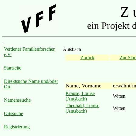
Z u
ein Projekt 
.
Verdener Familienforscher
Autsbach
e.V.
Zurück
Zur Start
Startseite
Direktsuche Name und/oder
Name, Vorname
erwähnt i
Ort
Krause, Louise
Witten
(Autsbach)
Namenssuche
Theobald, Louise
Witten
(Autsbach)
Ortssuche
Registrierung