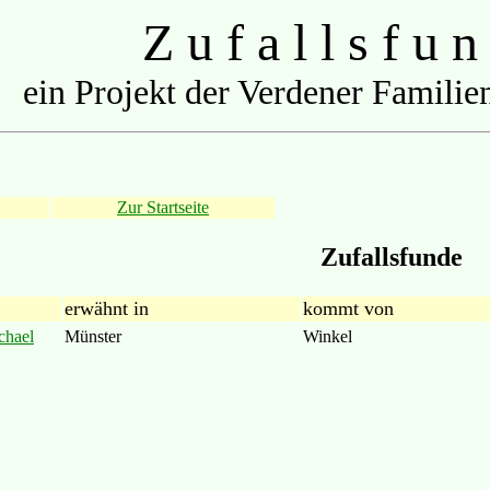
Z u f a l l s f u n
ein Projekt der Verdener Familien
Zur Startseite
Zufallsfunde
erwähnt in
kommt von
chael
Münster
Winkel