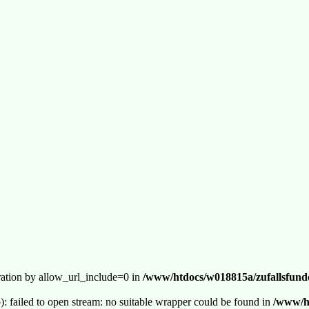
guration by allow_url_include=0 in
/www/htdocs/w018815a/zufallsfunde
p): failed to open stream: no suitable wrapper could be found in
/www/ht