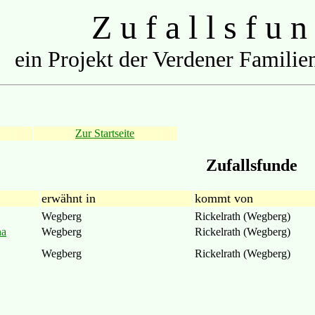
Z u f a l l s f u n
ein Projekt der Verdener Familien
Zur Startseite
Zufallsfunde
erwähnt in
kommt von
Wegberg
Rickelrath (Wegberg)
na
Wegberg
Rickelrath (Wegberg)
Wegberg
Rickelrath (Wegberg)