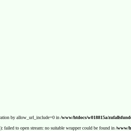
guration by allow_url_include=0 in
/www/htdocs/w018815a/zufallsfunde
p): failed to open stream: no suitable wrapper could be found in
/www/ht