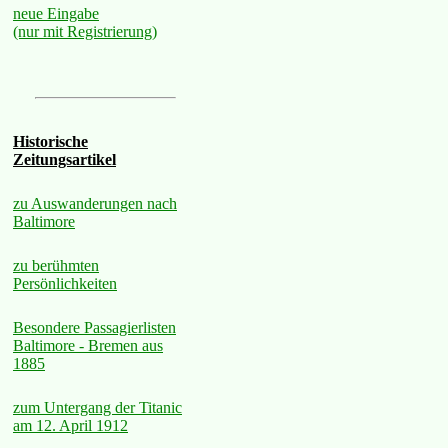
neue Eingabe
(nur mit Registrierung)
Historische
Zeitungsartikel
zu Auswanderungen nach
Baltimore
zu berühmten
Persönlichkeiten
Besondere Passagierlisten
Baltimore - Bremen aus
1885
zum Untergang der Titanic
am 12. April 1912