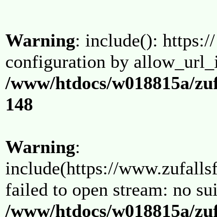
Warning
: include(): https:/
configuration by allow_url_
/www/htdocs/w018815a/zuf
148
Warning
:
include(https://www.zufallsf
failed to open stream: no su
/www/htdocs/w018815a/zuf