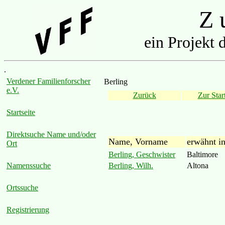
Z u
ein Projekt 
.
Verdener Familienforscher
Berling
e.V.
Zurück
Zur Start
Startseite
Direktsuche Name und/oder
Name, Vorname
erwähnt i
Ort
Berling, Geschwister
Baltimore
Berling, Wilh.
Altona
Namenssuche
Ortssuche
Registrierung