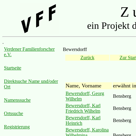
Z u
ein Projekt 
.
Verdener Familienforscher
Bewersdorff
e.V.
Zurück
Zur Start
Startseite
Direktsuche Name und/oder
Name, Vorname
erwähnt i
Ort
Bewersdorff, Georg
Bensberg
Wilhelm
Namenssuche
Bewersdorff, Karl
Bensberg
Friedrich Wilhelm
Ortssuche
Bewersdorff, Karl
Bensberg
Heinrich
Registrierung
Bewersdorff, Karolina
Wilhelmina
Bensberg