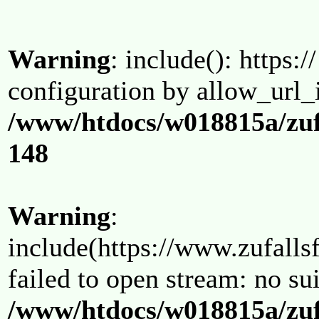
Warning
: include(): https:/
configuration by allow_url_
/www/htdocs/w018815a/zuf
148
Warning
:
include(https://www.zufallsf
failed to open stream: no su
/www/htdocs/w018815a/zuf