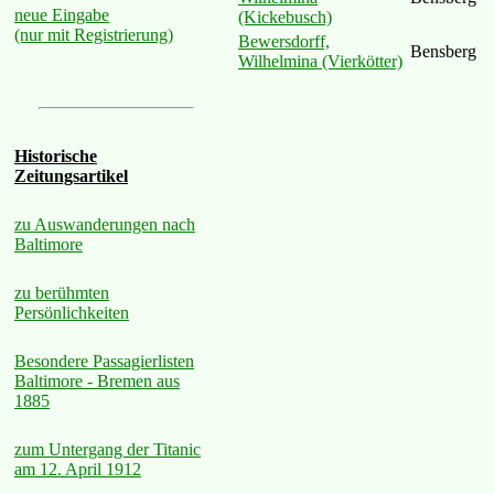
neue Eingabe
(Kickebusch)
(nur mit Registrierung)
Bewersdorff,
Bensberg
Wilhelmina (Vierkötter)
Historische
Zeitungsartikel
zu Auswanderungen nach
Baltimore
zu berühmten
Persönlichkeiten
Besondere Passagierlisten
Baltimore - Bremen aus
1885
zum Untergang der Titanic
am 12. April 1912