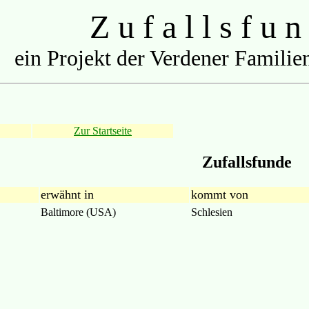
Z u f a l l s f u n
ein Projekt der Verdener Familien
Zur Startseite
Zufallsfunde
erwähnt in
kommt von
Baltimore (USA)
Schlesien