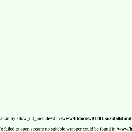
guration by allow_url_include=0 in
/www/htdocs/w018815a/zufallsfunde
p): failed to open stream: no suitable wrapper could be found in
/www/ht