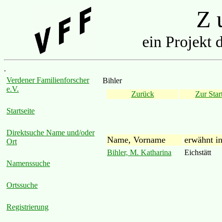
Z u
ein Projekt 
.
Verdener Familienforscher
Bihler
e.V.
Zurück
Zur Start
Startseite
Direktsuche Name und/oder
Name, Vorname
erwähnt i
Ort
Bihler, M. Katharina
Eichstätt
Namenssuche
Ortssuche
Registrierung