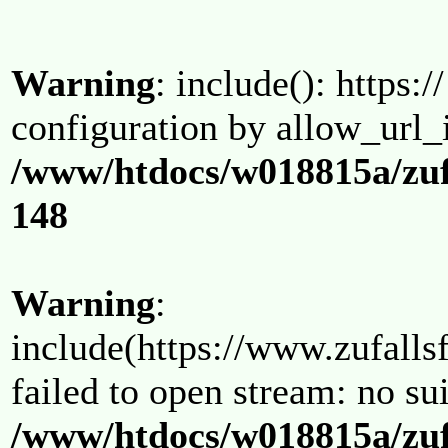
Warning
: include(): https:/
configuration by allow_url_
/www/htdocs/w018815a/zuf
148
Warning
:
include(https://www.zufallsf
failed to open stream: no su
/www/htdocs/w018815a/zuf