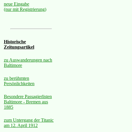
neue Eingabe
(nur mit Registrierung)
Historische
Zeitungsartikel
zu Auswanderungen nach
Baltimore
zu berühmten
Persönlichkeiten
Besondere Passagierlisten
Baltimore - Bremen aus
1885
zum Untergang der Titanic
am 12. April 1912