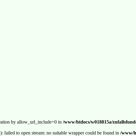
guration by allow_url_include=0 in
/www/htdocs/w018815a/zufallsfunde
p): failed to open stream: no suitable wrapper could be found in
/www/ht