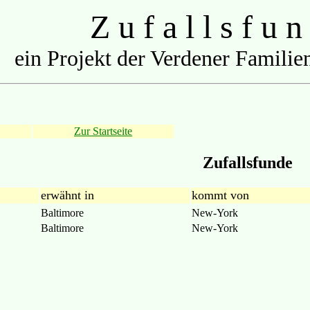
Z u f a l l s f u n
ein Projekt der Verdener Familien
Zur Startseite
Zufallsfunde
erwähnt in
kommt von
Baltimore
New-York
Baltimore
New-York