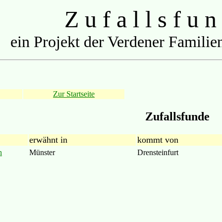
Z u f a l l s f u n
ein Projekt der Verdener Familien
Zur Startseite
Zufallsfunde
erwähnt in
kommt von
n
Münster
Drensteinfurt