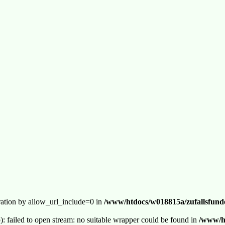
guration by allow_url_include=0 in
/www/htdocs/w018815a/zufallsfunde
p): failed to open stream: no suitable wrapper could be found in
/www/ht