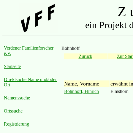
Z u
ein Projekt 
.
Verdener Familienforscher
Bohnhoff
e.V.
Zurück
Zur Start
Startseite
Direktsuche Name und/oder
Name, Vorname
erwähnt i
Ort
Bohnhoff, Hinrich
Elmshorn
Namenssuche
Ortssuche
Registrierung