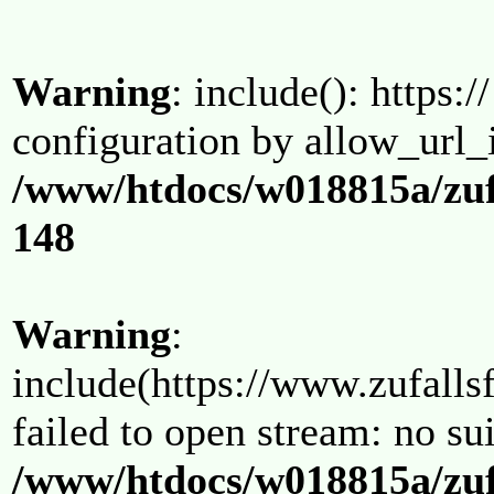
Warning
: include(): https:/
configuration by allow_url_
/www/htdocs/w018815a/zuf
148
Warning
:
include(https://www.zufallsf
failed to open stream: no su
/www/htdocs/w018815a/zuf