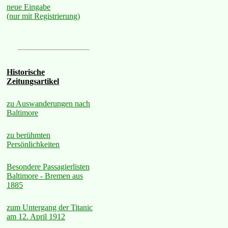
neue Eingabe
(nur mit Registrierung)
Historische
Zeitungsartikel
zu Auswanderungen nach
Baltimore
zu berühmten
Persönlichkeiten
Besondere Passagierlisten
Baltimore - Bremen aus
1885
zum Untergang der Titanic
am 12. April 1912