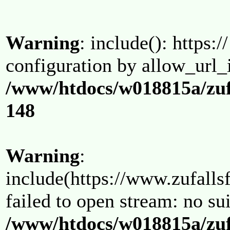
Warning
: include(): https:/
configuration by allow_url_
/www/htdocs/w018815a/zuf
148
Warning
:
include(https://www.zufallsf
failed to open stream: no su
/www/htdocs/w018815a/zuf