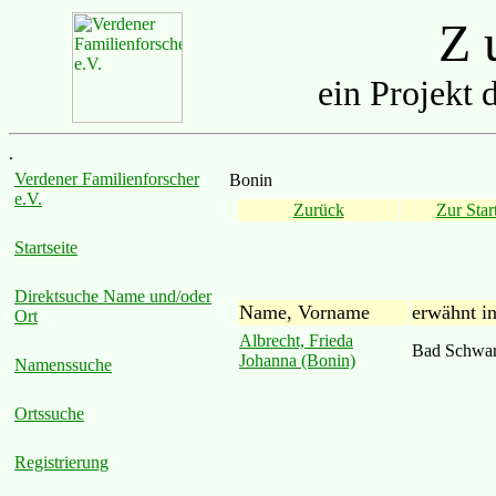
Z u
ein Projekt 
.
Verdener Familienforscher
Bonin
e.V.
Zurück
Zur Start
Startseite
Direktsuche Name und/oder
Name, Vorname
erwähnt i
Ort
Albrecht, Frieda
Bad Schwar
Johanna (Bonin)
Namenssuche
Ortssuche
Registrierung