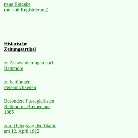
neue Eingabe
(nur mit Registrierung)
Historische
Zeitungsartikel
zu Auswanderungen nach
Baltimore
zu berühmten
Persönlichkeiten
Besondere Passagierlisten
Baltimore - Bremen aus
1885
zum Untergang der Titanic
am 12. April 1912