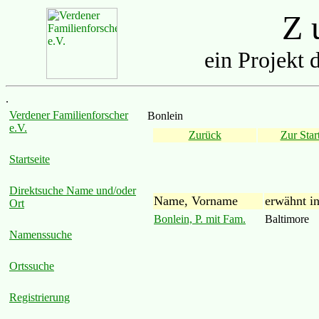
Z u
ein Projekt 
.
Verdener Familienforscher
Bonlein
e.V.
Zurück
Zur Start
Startseite
Direktsuche Name und/oder
Name, Vorname
erwähnt i
Ort
Bonlein, P. mit Fam.
Baltimore
Namenssuche
Ortssuche
Registrierung