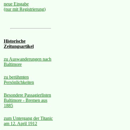
neue Eingabe
(nur mit Registrierung)
Historische
Zeitungsartikel
zu Auswanderungen nach
Baltimore
zu berühmten
Persönlichkeiten
Besondere Passagierlisten
Baltimore - Bremen aus
1885
zum Untergang der Titanic
am 12. April 1912