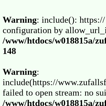
Warning
: include(): https:/
configuration by allow_url_
/www/htdocs/w018815a/zuf
148
Warning
:
include(https://www.zufallsf
failed to open stream: no su
/www/htdocs/w018815a/zuf