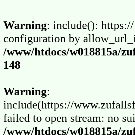
Warning
: include(): https:/
configuration by allow_url_
/www/htdocs/w018815a/zuf
148
Warning
:
include(https://www.zufallsf
failed to open stream: no su
/www/htdocs/w018815a/zuf