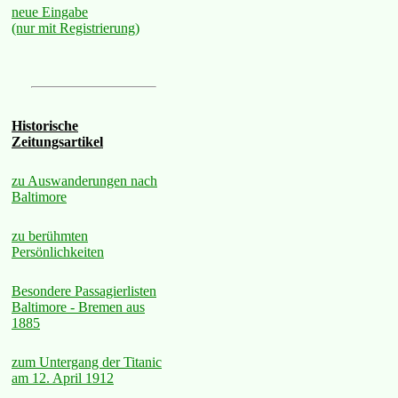
neue Eingabe
(nur mit Registrierung)
Historische
Zeitungsartikel
zu Auswanderungen nach
Baltimore
zu berühmten
Persönlichkeiten
Besondere Passagierlisten
Baltimore - Bremen aus
1885
zum Untergang der Titanic
am 12. April 1912