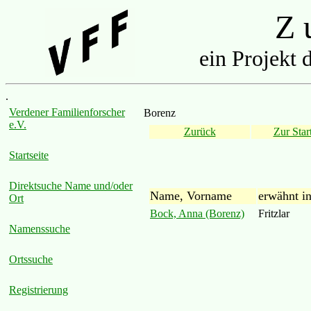
Z u
ein Projekt 
.
Verdener Familienforscher
Borenz
e.V.
Zurück
Zur Start
Startseite
Direktsuche Name und/oder
Name, Vorname
erwähnt i
Ort
Bock, Anna (Borenz)
Fritzlar
Namenssuche
Ortssuche
Registrierung