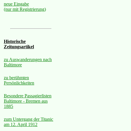
neue Eingabe
(nur mit Registrierung)
Historische
Zeitungsartikel
zu Auswanderungen nach
Baltimore
zu berühmten
Persönlichkeiten
Besondere Passagierlisten
Baltimore - Bremen aus
1885
zum Untergang der Titanic
am 12. April 1912