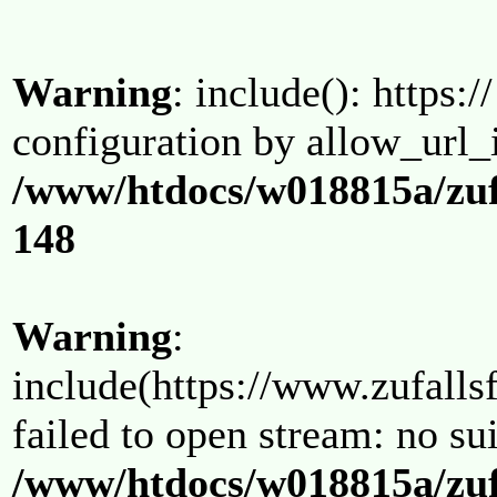
Warning
: include(): https:/
configuration by allow_url_
/www/htdocs/w018815a/zuf
148
Warning
:
include(https://www.zufallsf
failed to open stream: no su
/www/htdocs/w018815a/zuf