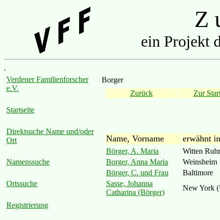
Z u
ein Projekt 
.
Verdener Familienforscher
Borger
e.V.
Zurück
Zur Start
Startseite
Direktsuche Name und/oder
Name, Vorname
erwähnt i
Ort
Börger, A. Maria
Witten Ruh
Borger, Anna Maria
Weinsheim
Namenssuche
Börger, C. und Frau
Baltimore
Sasse, Johanna
Ortssuche
New York 
Catharina (Börger)
Registrierung