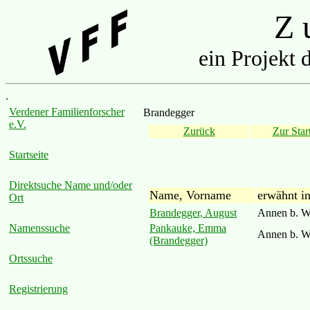
Z u
ein Projekt 
.
Verdener Familienforscher
Brandegger
e.V.
Zurück
Zur Start
Startseite
Direktsuche Name und/oder
Name, Vorname
erwähnt i
Ort
Brandegger, August
Annen b. W
Pankauke, Emma
Namenssuche
Annen b. W
(Brandegger)
Ortssuche
Registrierung