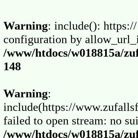
Warning
: include(): https:/
configuration by allow_url_
/www/htdocs/w018815a/zuf
148
Warning
:
include(https://www.zufallsf
failed to open stream: no su
/www/htdocs/w018815a/zuf