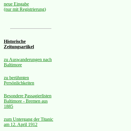
neue Eingabe
(nur mit Registrierung)
Historische
Zeitungsartikel
zu Auswanderungen nach
Baltimore
zu berühmten
Persönlichkeiten
Besondere Passagierlisten
Baltimore - Bremen aus
1885
zum Untergang der Titanic
am 12. April 1912