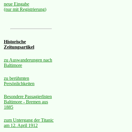
neue Eingabe
(nur mit Registrierung)
Historische
Zeitungsartikel
zu Auswanderungen nach
Baltimore
zu berühmten
Persönlichkeiten
Besondere Passagierlisten
Baltimore - Bremen aus
1885
zum Untergang der Titanic
am 12. April 1912