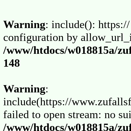
Warning
: include(): https:/
configuration by allow_url_
/www/htdocs/w018815a/zuf
148
Warning
:
include(https://www.zufallsf
failed to open stream: no su
/www/htdocs/w018815a/zuf