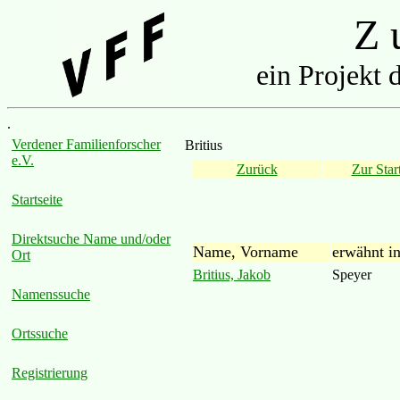
Z u
ein Projekt 
.
Verdener Familienforscher
Britius
e.V.
Zurück
Zur Start
Startseite
Direktsuche Name und/oder
Name, Vorname
erwähnt i
Ort
Britius, Jakob
Speyer
Namenssuche
Ortssuche
Registrierung