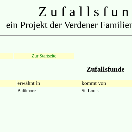
Z u f a l l s f u n
ein Projekt der Verdener Familien
Zur Startseite
Zufallsfunde
erwähnt in
kommt von
Baltimore
St. Louis