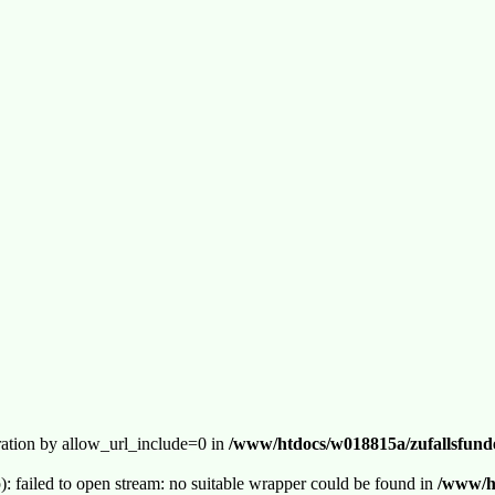
guration by allow_url_include=0 in
/www/htdocs/w018815a/zufallsfunde
p): failed to open stream: no suitable wrapper could be found in
/www/ht