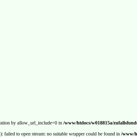
guration by allow_url_include=0 in
/www/htdocs/w018815a/zufallsfunde
p): failed to open stream: no suitable wrapper could be found in
/www/ht