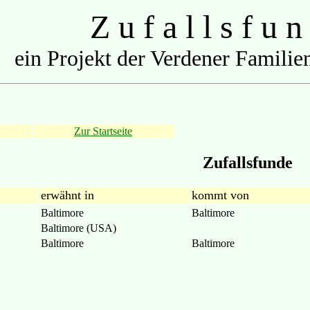
Z u f a l l s f u n
ein Projekt der Verdener Familien
Zur Startseite
Zufallsfunde
erwähnt in
kommt von
Baltimore
Baltimore
Baltimore (USA)
Baltimore
Baltimore