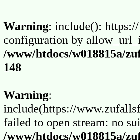
Warning
: include(): https:/
configuration by allow_url_
/www/htdocs/w018815a/zuf
148
Warning
:
include(https://www.zufallsf
failed to open stream: no su
/www/htdocs/w018815a/zuf