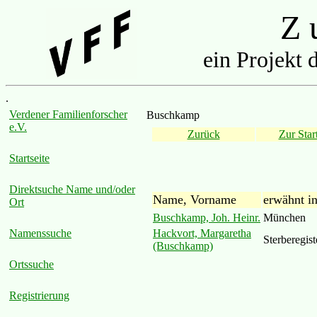
Z u
ein Projekt 
.
Verdener Familienforscher
Buschkamp
e.V.
Zurück
Zur Start
Startseite
Direktsuche Name und/oder
Name, Vorname
erwähnt i
Ort
Buschkamp, Joh. Heinr.
München
Hackvort, Margaretha
Namenssuche
Sterberegis
(Buschkamp)
Ortssuche
Registrierung