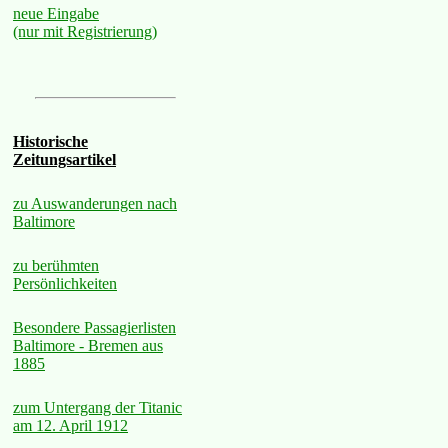
neue Eingabe
(nur mit Registrierung)
Historische
Zeitungsartikel
zu Auswanderungen nach
Baltimore
zu berühmten
Persönlichkeiten
Besondere Passagierlisten
Baltimore - Bremen aus
1885
zum Untergang der Titanic
am 12. April 1912