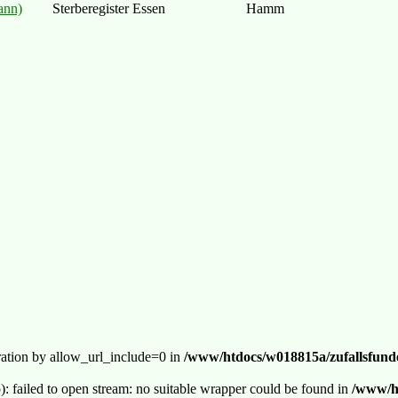
ann)
Sterberegister Essen
Hamm
guration by allow_url_include=0 in
/www/htdocs/w018815a/zufallsfunde
p): failed to open stream: no suitable wrapper could be found in
/www/ht