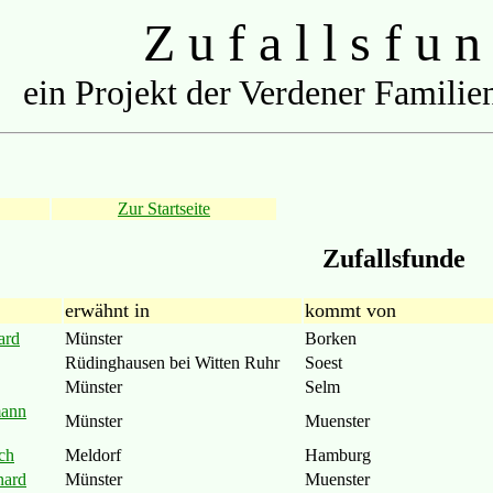
Z u f a l l s f u n
ein Projekt der Verdener Familien
Zur Startseite
Zufallsfunde
erwähnt in
kommt von
ard
Münster
Borken
Rüdinghausen bei Witten Ruhr
Soest
Münster
Selm
mann
Münster
Muenster
ch
Meldorf
Hamburg
nard
Münster
Muenster