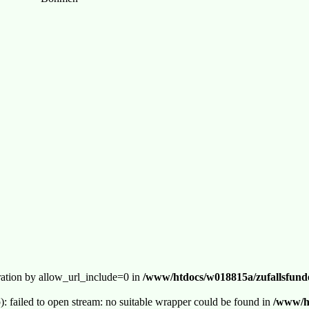
guration by allow_url_include=0 in
/www/htdocs/w018815a/zufallsfunde
p): failed to open stream: no suitable wrapper could be found in
/www/ht