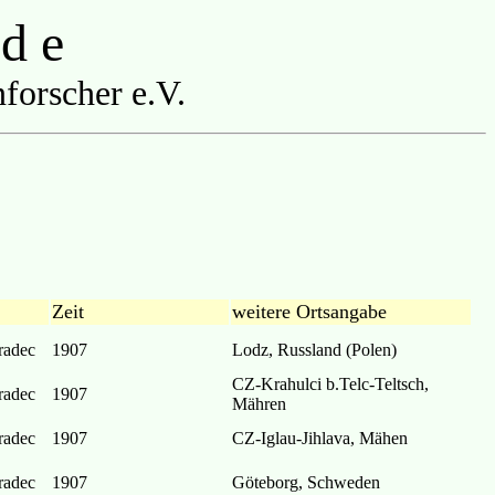
 d e
forscher e.V.
Zeit
weitere Ortsangabe
radec
1907
Lodz, Russland (Polen)
CZ-Krahulci b.Telc-Teltsch,
radec
1907
Mähren
radec
1907
CZ-Iglau-Jihlava, Mähen
radec
1907
Göteborg, Schweden