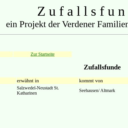
Z u f a l l s f u n
ein Projekt der Verdener Familien
Zur Startseite
Zufallsfunde
erwähnt in
kommt von
Salzwedel-Neustadt St.
Seehausen/ Altmark
Katharinen