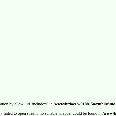
guration by allow_url_include=0 in
/www/htdocs/w018815a/zufallsfunde
p): failed to open stream: no suitable wrapper could be found in
/www/ht