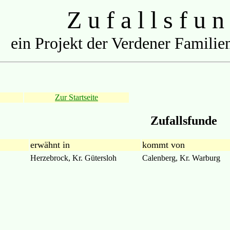
Z u f a l l s f u n
ein Projekt der Verdener Familien
Zur Startseite
Zufallsfunde
erwähnt in
kommt von
Herzebrock, Kr. Gütersloh
Calenberg, Kr. Warburg