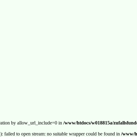
guration by allow_url_include=0 in
/www/htdocs/w018815a/zufallsfunde
p): failed to open stream: no suitable wrapper could be found in
/www/ht