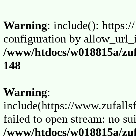
Warning
: include(): https:/
configuration by allow_url_
/www/htdocs/w018815a/zuf
148
Warning
:
include(https://www.zufallsf
failed to open stream: no su
/www/htdocs/w018815a/zuf