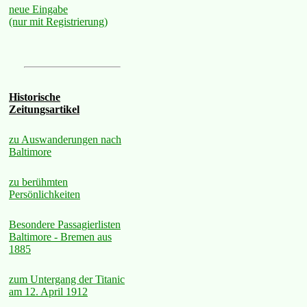
neue Eingabe
(nur mit Registrierung)
Historische
Zeitungsartikel
zu Auswanderungen nach
Baltimore
zu berühmten
Persönlichkeiten
Besondere Passagierlisten
Baltimore - Bremen aus
1885
zum Untergang der Titanic
am 12. April 1912