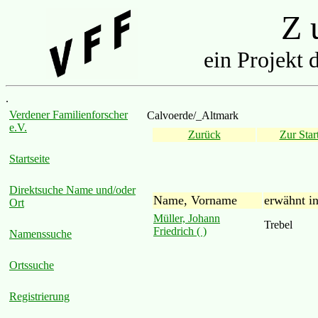
Z u
ein Projekt 
.
Verdener Familienforscher
Calvoerde/_Altmark
e.V.
Zurück
Zur Start
Startseite
Direktsuche Name und/oder
Name, Vorname
erwähnt i
Ort
Müller, Johann
Trebel
Friedrich ( )
Namenssuche
Ortssuche
Registrierung