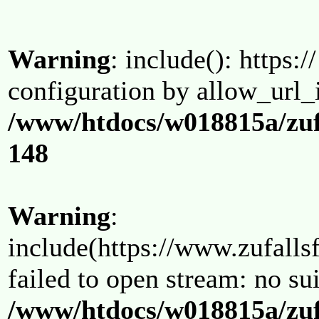
Warning
: include(): https:/
configuration by allow_url_
/www/htdocs/w018815a/zuf
148
Warning
:
include(https://www.zufallsf
failed to open stream: no su
/www/htdocs/w018815a/zuf