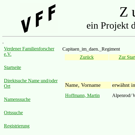
Z u
ein Projekt 
.
Verdener Familienforscher
Capitaen_im_daen._Regiment
e.V.
Zurück
Zur Start
Startseite
Direktsuche Name und/oder
Name, Vorname
erwähnt i
Ort
Hoffmann, Martin
Alpenrod/ 
Namenssuche
Ortssuche
Registrierung