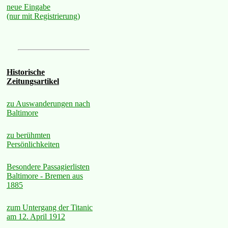
neue Eingabe
(nur mit Registrierung)
Historische
Zeitungsartikel
zu Auswanderungen nach
Baltimore
zu berühmten
Persönlichkeiten
Besondere Passagierlisten
Baltimore - Bremen aus
1885
zum Untergang der Titanic
am 12. April 1912