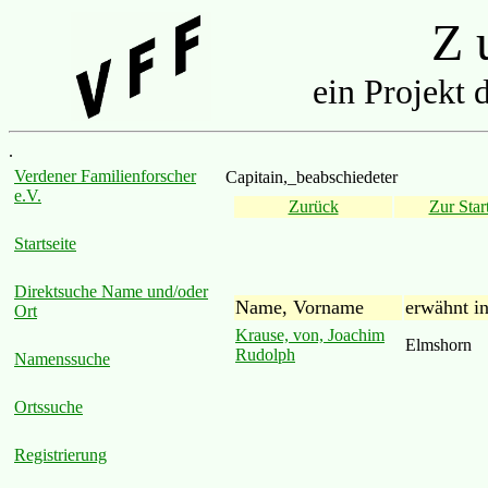
Z u
ein Projekt 
.
Verdener Familienforscher
Capitain,_beabschiedeter
e.V.
Zurück
Zur Start
Startseite
Direktsuche Name und/oder
Name, Vorname
erwähnt i
Ort
Krause, von, Joachim
Elmshorn
Rudolph
Namenssuche
Ortssuche
Registrierung