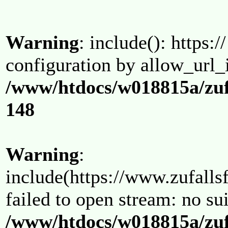
Warning
: include(): https:/
configuration by allow_url_
/www/htdocs/w018815a/zuf
148
Warning
:
include(https://www.zufallsf
failed to open stream: no su
/www/htdocs/w018815a/zuf