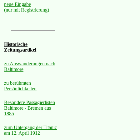
neue Eingabe
(nur mit Registrierung)
Historische
Zeitungsartikel
zu Auswanderungen nach
Baltimore
zu berühmten
Persönlichkeiten
Besondere Passagierlisten
Baltimore - Bremen aus
1885
zum Untergang der Titanic
am 12. April 1912