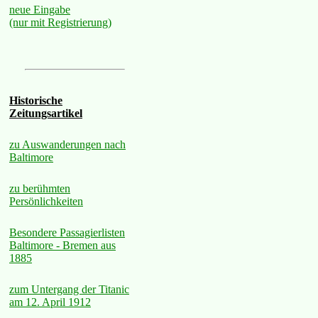
neue Eingabe
(nur mit Registrierung)
Historische
Zeitungsartikel
zu Auswanderungen nach
Baltimore
zu berühmten
Persönlichkeiten
Besondere Passagierlisten
Baltimore - Bremen aus
1885
zum Untergang der Titanic
am 12. April 1912