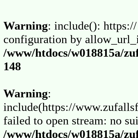
Warning
: include(): https:/
configuration by allow_url_
/www/htdocs/w018815a/zuf
148
Warning
:
include(https://www.zufallsf
failed to open stream: no su
/www/htdocs/w018815a/zuf