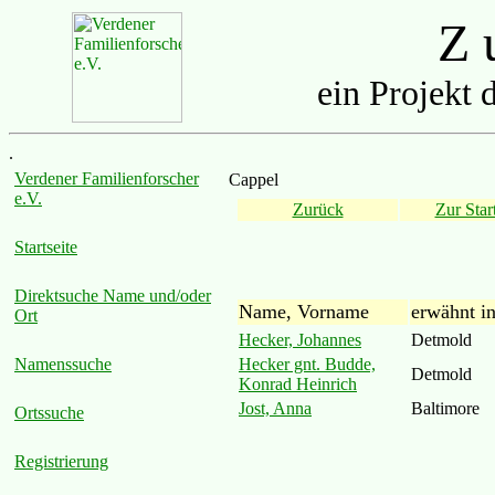
Z u
ein Projekt 
.
Verdener Familienforscher
Cappel
e.V.
Zurück
Zur Start
Startseite
Direktsuche Name und/oder
Name, Vorname
erwähnt i
Ort
Hecker, Johannes
Detmold
Hecker gnt. Budde,
Namenssuche
Detmold
Konrad Heinrich
Jost, Anna
Baltimore
Ortssuche
Registrierung