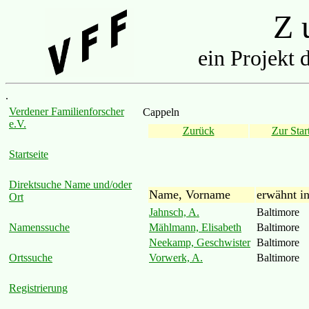
Z u
ein Projekt 
.
Verdener Familienforscher
Cappeln
e.V.
Zurück
Zur Start
Startseite
Direktsuche Name und/oder
Name, Vorname
erwähnt i
Ort
Jahnsch, A.
Baltimore
Mählmann, Elisabeth
Baltimore
Namenssuche
Neekamp, Geschwister
Baltimore
Vorwerk, A.
Baltimore
Ortssuche
Registrierung