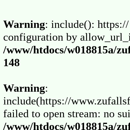
Warning
: include(): https:/
configuration by allow_url_
/www/htdocs/w018815a/zuf
148
Warning
:
include(https://www.zufallsf
failed to open stream: no su
/www/htdocs/w018815a/zuf