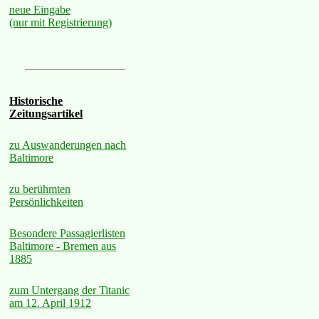
neue Eingabe
(nur mit Registrierung)
Historische
Zeitungsartikel
zu Auswanderungen nach
Baltimore
zu berühmten
Persönlichkeiten
Besondere Passagierlisten
Baltimore - Bremen aus
1885
zum Untergang der Titanic
am 12. April 1912