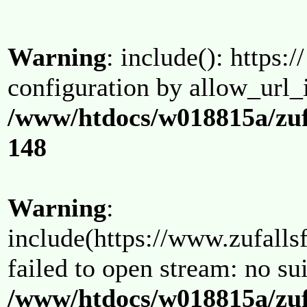
Warning
: include(): https:/
configuration by allow_url_
/www/htdocs/w018815a/zuf
148
Warning
:
include(https://www.zufallsf
failed to open stream: no su
/www/htdocs/w018815a/zuf