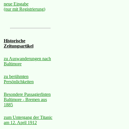
neue Eingabe
(nur mit Registrierung)
Historische
Zeitungsartikel
zu Auswanderungen nach
Baltimore
zu berühmten
Persönlichkeiten
Besondere Passagierlisten
Baltimore - Bremen aus
1885
zum Untergang der Titanic
am 12. April 1912