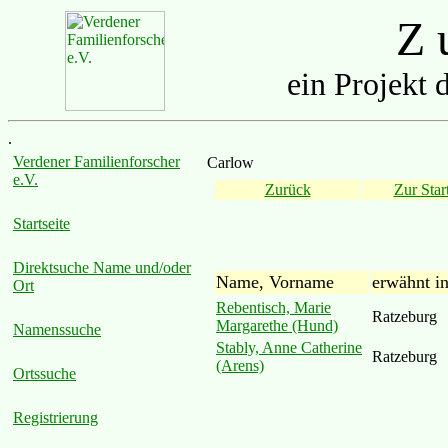
Z u
ein Projekt 
.
Verdener Familienforscher
Carlow
e.V.
Zurück
Zur Start
Startseite
Direktsuche Name und/oder
Name, Vorname
erwähnt i
Ort
Rebentisch, Marie
Ratzeburg
Margarethe (Hund)
Namenssuche
Stably, Anne Catherine
Ratzeburg
(Arens)
Ortssuche
Registrierung