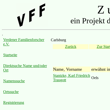
Z u
ein Projekt 
.
Verdener Familienforscher
Carlsburg
e.V.
Zurück
Zur Start
Startseite
Direktsuche Name und/oder
Name, Vorname
erwähnt i
Ort
Stantzke, Karl Friedrich
Oels
Traugott
Namenssuche
Ortssuche
Registrierung