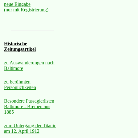
neue Eingabe
(nur mit Registrierung)
Historische
Zeitungsartikel
zu Auswanderungen nach
Baltimore
zu berühmten
Persönlichkeiten
Besondere Passagierlisten
Baltimore - Bremen aus
1885
zum Untergang der Titanic
am 12. April 1912