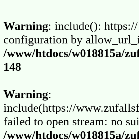
Warning
: include(): https:/
configuration by allow_url_
/www/htdocs/w018815a/zuf
148
Warning
:
include(https://www.zufallsf
failed to open stream: no su
/www/htdocs/w018815a/zuf