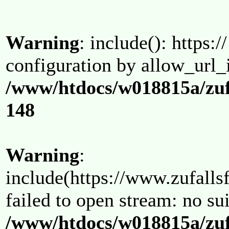
Warning
: include(): https:/
configuration by allow_url_
/www/htdocs/w018815a/zuf
148
Warning
:
include(https://www.zufallsf
failed to open stream: no su
/www/htdocs/w018815a/zuf