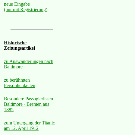
neue Eingabe
(nur mit Registrierung)
Historische
Zeitungsartikel
zu Auswanderungen nach
Baltimore
zu berühmten
Persönlichkeiten
Besondere Passagierlisten
Baltimore - Bremen aus
1885
zum Untergang der Titanic
am 12. April 1912