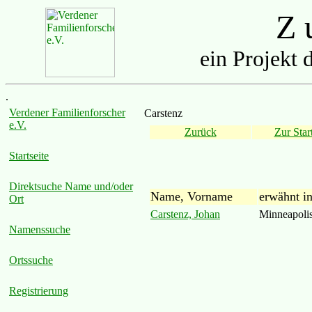
Z u
ein Projekt 
.
Verdener Familienforscher
Carstenz
e.V.
Zurück
Zur Start
Startseite
Direktsuche Name und/oder
Name, Vorname
erwähnt i
Ort
Carstenz, Johan
Minneapolis
Namenssuche
Ortssuche
Registrierung