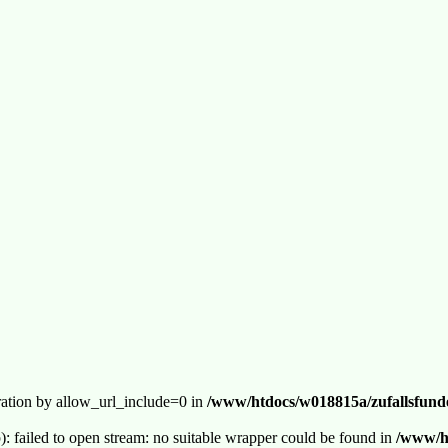
guration by allow_url_include=0 in
/www/htdocs/w018815a/zufallsfunde
p): failed to open stream: no suitable wrapper could be found in
/www/ht