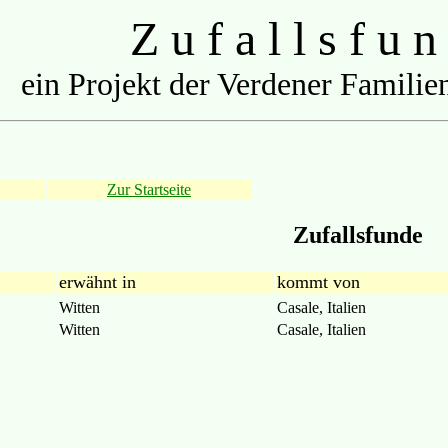
Z u f a l l s f u n
ein Projekt der Verdener Familien
Zur Startseite
Zufallsfunde
erwähnt in
kommt von
Witten
Casale, Italien
Witten
Casale, Italien