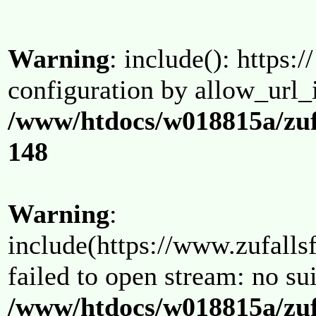
Warning
: include(): https:/
configuration by allow_url_
/www/htdocs/w018815a/zuf
148
Warning
:
include(https://www.zufallsf
failed to open stream: no su
/www/htdocs/w018815a/zuf