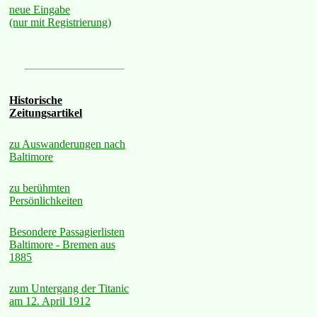
neue Eingabe
(nur mit Registrierung)
Historische
Zeitungsartikel
zu Auswanderungen nach
Baltimore
zu berühmten
Persönlichkeiten
Besondere Passagierlisten
Baltimore - Bremen aus
1885
zum Untergang der Titanic
am 12. April 1912