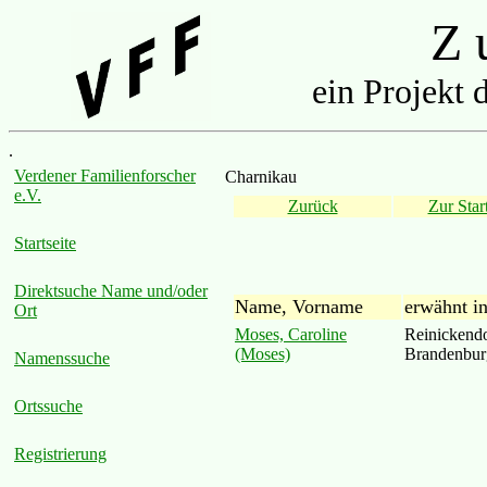
Z u
ein Projekt 
.
Verdener Familienforscher
Charnikau
e.V.
Zurück
Zur Start
Startseite
Direktsuche Name und/oder
Name, Vorname
erwähnt i
Ort
Moses, Caroline
Reinickendo
(Moses)
Brandenbur
Namenssuche
Ortssuche
Registrierung