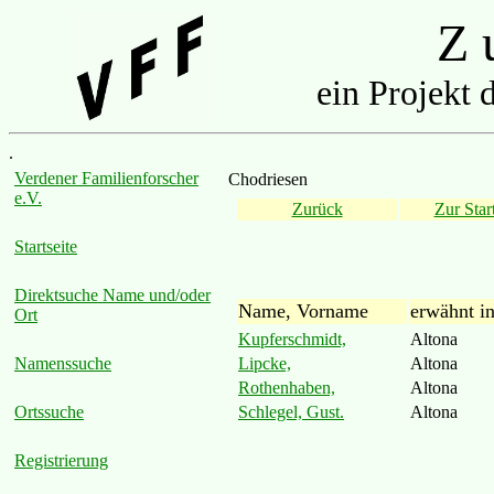
Z u
ein Projekt 
.
Verdener Familienforscher
Chodriesen
e.V.
Zurück
Zur Start
Startseite
Direktsuche Name und/oder
Name, Vorname
erwähnt i
Ort
Kupferschmidt,
Altona
Lipcke,
Altona
Namenssuche
Rothenhaben,
Altona
Schlegel, Gust.
Altona
Ortssuche
Registrierung