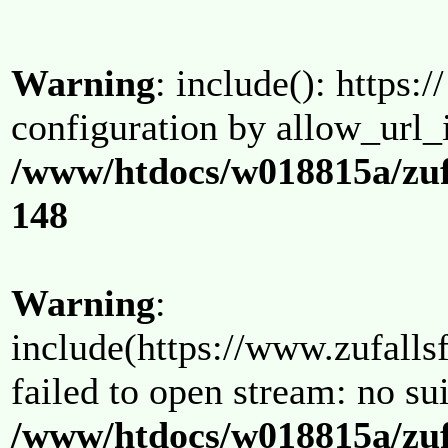
Warning
: include(): https:/
configuration by allow_url_
/www/htdocs/w018815a/zuf
148
Warning
:
include(https://www.zufallsf
failed to open stream: no su
/www/htdocs/w018815a/zuf