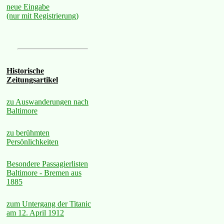
neue Eingabe
(nur mit Registrierung)
Historische
Zeitungsartikel
zu Auswanderungen nach
Baltimore
zu berühmten
Persönlichkeiten
Besondere Passagierlisten
Baltimore - Bremen aus
1885
zum Untergang der Titanic
am 12. April 1912