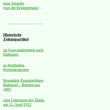
neue Eingabe
(nur mit Registrierung)
Historische
Zeitungsartikel
zu Auswanderungen nach
Baltimore
zu berühmten
Persönlichkeiten
Besondere Passagierlisten
Baltimore - Bremen aus
1885
zum Untergang der Titanic
am 12. April 1912