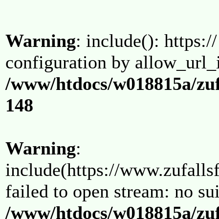
Warning
: include(): https:/
configuration by allow_url_
/www/htdocs/w018815a/zuf
148
Warning
:
include(https://www.zufallsf
failed to open stream: no su
/www/htdocs/w018815a/zuf