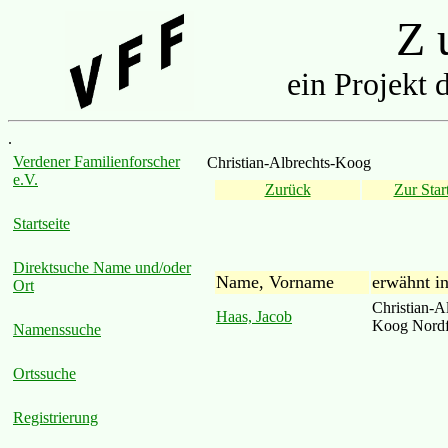
Z u
ein Projekt 
.
Verdener Familienforscher
Christian-Albrechts-Koog
e.V.
Zurück
Zur Start
Startseite
Direktsuche Name und/oder
Name, Vorname
erwähnt i
Ort
Christian-A
Haas, Jacob
Koog Nordf
Namenssuche
Ortssuche
Registrierung