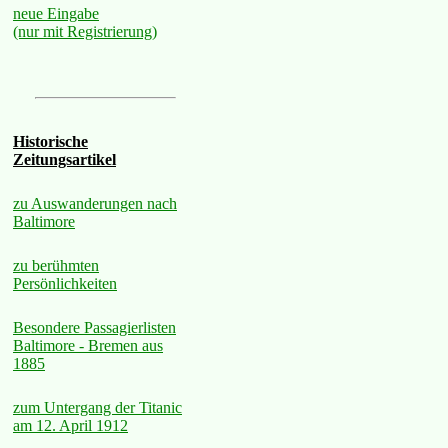
neue Eingabe
(nur mit Registrierung)
Historische
Zeitungsartikel
zu Auswanderungen nach
Baltimore
zu berühmten
Persönlichkeiten
Besondere Passagierlisten
Baltimore - Bremen aus
1885
zum Untergang der Titanic
am 12. April 1912