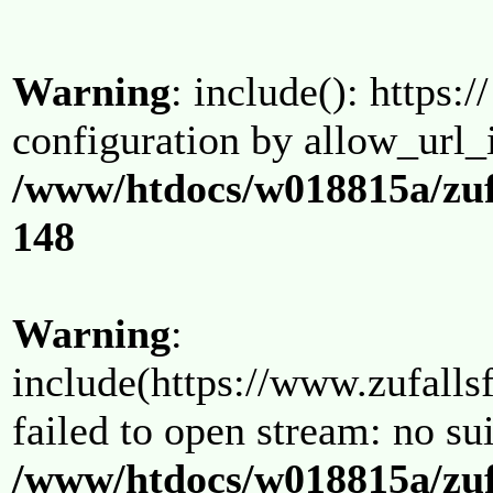
Warning
: include(): https:/
configuration by allow_url_
/www/htdocs/w018815a/zuf
148
Warning
:
include(https://www.zufallsf
failed to open stream: no su
/www/htdocs/w018815a/zuf