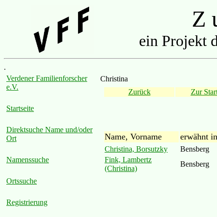
Z u
ein Projekt 
.
Verdener Familienforscher
Christina
e.V.
Zurück
Zur Start
Startseite
Direktsuche Name und/oder
Name, Vorname
erwähnt i
Ort
Christina, Borsutzky
Bensberg
Fink, Lambertz
Namenssuche
Bensberg
(Christina)
Ortssuche
Registrierung