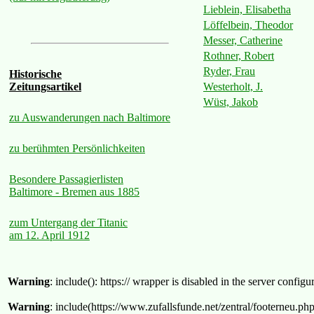
Lieblein, Elisabetha
Löffelbein, Theodor
Messer, Catherine
Rothner, Robert
Ryder, Frau
Historische
Westerholt, J.
Zeitungsartikel
Wüst, Jakob
zu Auswanderungen nach Baltimore
zu berühmten Persönlichkeiten
Besondere Passagierlisten
Baltimore - Bremen aus 1885
zum Untergang der Titanic
am 12. April 1912
Warning
: include(): https:// wrapper is disabled in the server confi
Warning
: include(https://www.zufallsfunde.net/zentral/footerneu.ph