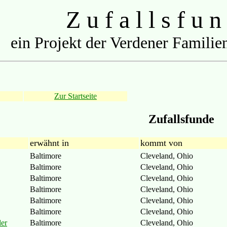
Z u f a l l s f u n
ein Projekt der Verdener Familien
Zur Startseite
Zufallsfunde
erwähnt in
kommt von
Baltimore
Cleveland, Ohio
Baltimore
Cleveland, Ohio
Baltimore
Cleveland, Ohio
Baltimore
Cleveland, Ohio
Baltimore
Cleveland, Ohio
Baltimore
Cleveland, Ohio
der
Baltimore
Cleveland, Ohio